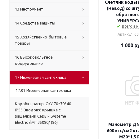
Счетчик воды 
(Невод) со шт
13 Инструмент
обратного
УНИВЕРС
14 Средства защиты
Всего в н
Артикул: 0
15 Хозяйственно-бытовые
товары
1 000
ру
16 Высоковольтное
оборудование
17 Инженерная сантехника
17.01 Инженерная сантехника
Коробка распр. О/У 70*70*40
IP55 Вводов:6 крышка с
защелками Серый Systeme
Electric /IMT35090/ (96)
Манометр ДМ
600 кгс/см2 кт.
M20*1,5 