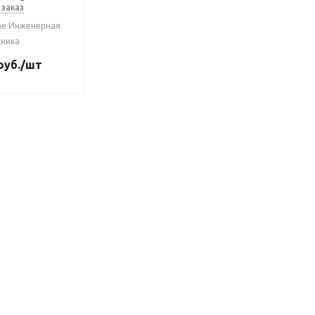
 заказ
me Инженерная
хника
руб.
/шт