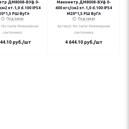
тр ДМ8008-ВУф 0-
Манометр ДМ8008-ВУф 0-
см2 кт.1,0 d.100 IP54
400 кгс/см2 кт.1,0 d.100 IP54
0*1,5 РШ ВуГл
M20*1,5 РШ ВуГл
Под заказ
Под заказ
: No name Инженерная
Артикул: No name Инженерная
сантехника
сантехника
644.10
руб.
/шт
4 644.10
руб.
/шт