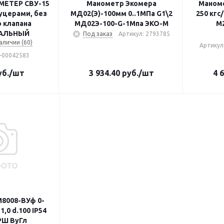
МЕТЕР СВУ-15
Манометр Экомера
Маноме
уцерами, без
МД02(Э)-100мм 0..1МПа G1\2
250 кгс/
 клапана
МД02Э-100-G-1Мпа ЭКО-М
M2
АЛЬНЫЙ
Под заказ
Артикул: 2793785
аличии (60)
Артикул
0-00042583
б.
/шт
3 934.40
руб.
/шт
4 
8008-ВУф 0-
1,0 d.100 IP54
РШ ВуГл