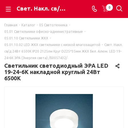
Свет. Накл. св/д 24Вт 6500K IP20 2125лм Круг D225*35мм ЖКХ Бел. Алюм. LED 19-24-6K ЭРА (Энергия света) /Б0057432/ - ВАЯК - всё для электромонтажа
0
Главная
-
Каталог
-
05 Светотехника
-
05.01 Светильники офисно-административные
-
05.01.10 Светильники ЖКХ
-
05.01.10.02 LED ЖКХ светильники с низкой влагозащитой
-
Свет. Накл.
св/д 24Вт 6500K IP20 2125лм Круг D225*35мм ЖКХ Бел. Алюм. LED 19-
24-6K ЭРА (Энергия света) /Б0057432/
Светильник светодиодный ЭРА LED
19-24-6K накладной круглый 24Вт
6500К