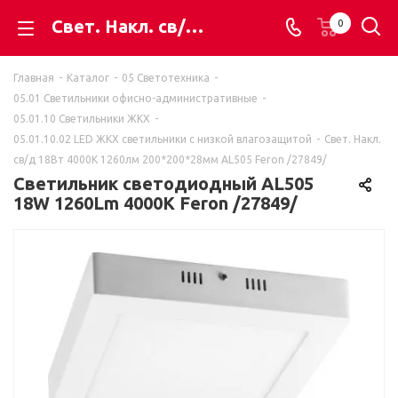
Свет. Накл. св/д 18Вт 4000K 1260лм 200*200*28мм AL505 Feron /27849/ - ВАЯК - всё для электромонтажа
0
Главная
-
Каталог
-
05 Светотехника
-
05.01 Светильники офисно-административные
-
05.01.10 Светильники ЖКХ
-
05.01.10.02 LED ЖКХ светильники с низкой влагозащитой
-
Свет. Накл.
св/д 18Вт 4000K 1260лм 200*200*28мм AL505 Feron /27849/
Светильник светодиодный AL505
18W 1260Lm 4000K Feron /27849/