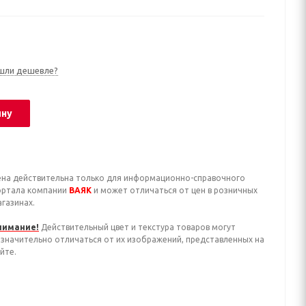
шли дешевле?
ину
ена действительна только для информационно-справочного
ортала компании
ВАЯК
и может отличаться от цен в розничных
газинах.
нимание!
Действительный цвет и текстура товаров могут
езначительно отличаться от их изображений, представленных на
йте.