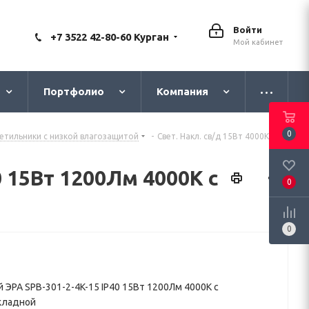
Войти
+7 3522 42-80-60 Курган
Мой кабинет
Портфолио
Компания
0
ветильники с низкой влагозащитой
-
Свет. Накл. св/д 15Вт 4000K IP40
 15Вт 1200Лм 4000К с
0
0
ЭРА SPB-301-2-4K-15 IP40 15Вт 1200Лм 4000К с
акладной