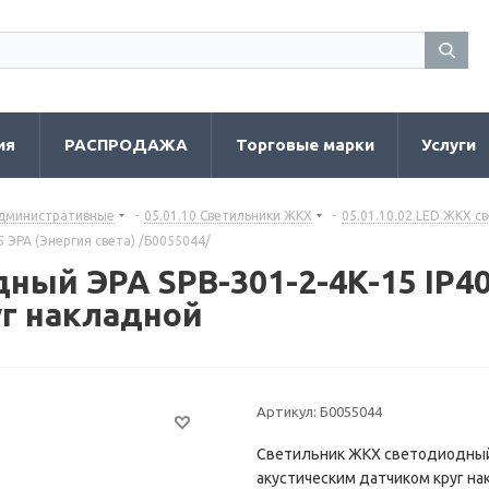
ия
РАСПРОДАЖА
Торговые марки
Услуги
административные
-
05.01.10 Светильники ЖКХ
-
05.01.10.02 LED ЖКХ с
 ЭРА (Энергия света) /Б0055044/
ый ЭРА SPB-301-2-4K-15 IP40
уг накладной
Артикул:
Б0055044
Светильник ЖКХ светодиодный 
акустическим датчиком круг н