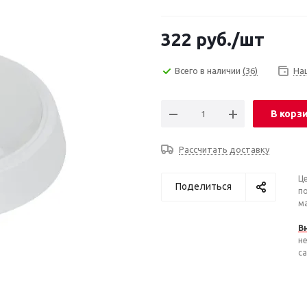
322
руб.
/шт
Всего в наличии
(36)
На
В корз
Рассчитать доставку
Ц
Поделиться
п
ма
В
н
са