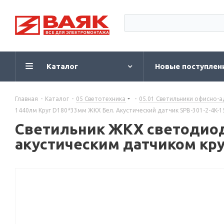
Каталог
Новые поступлен
Главная
-
Каталог
-
05 Светотехника
-
05.01 Светильники офисно-
1440лм Круг D180*33мм ЖКХ Бел. Акустический датчик SPB-301-2-4K-15
Светильник ЖКХ светодиодн
акустическим датчиком кр