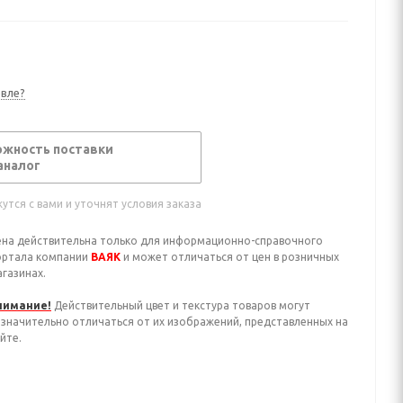
вле?
ожность поставки
аналог
тся с вами и уточнят условия заказа
ена действительна только для информационно-справочного
ортала компании
ВАЯК
и может отличаться от цен в розничных
газинах.
нимание!
Действительный цвет и текстура товаров могут
езначительно отличаться от их изображений, представленных на
йте.