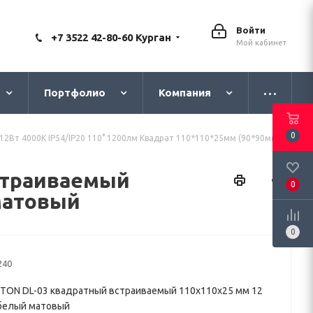
Войти
+7 3522 42-80-60 Курган
Мой кабинет
Портфолио
Компания
0
 12Вт 4000K IP54/IP20 110° 1200лм Квадрат 110*110*25мм (90*90мм)
страиваемый
0
 матовый
0
240
TON DL-03 квадратный встраиваемый 110x110x25 мм 12
0 белый матовый