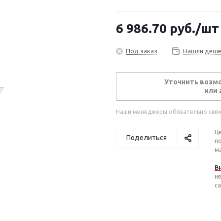
6 986.70
руб.
/шт
Под заказ
Нашли деше
Уточнить возм
или 
Наши менеджеры обязательно свяжу
Ц
Поделиться
п
ма
В
н
са