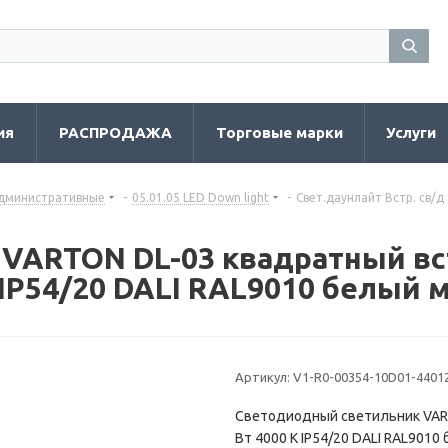
ия
РАСПРОДАЖА
Торговые марки
Услуги
административные
-
05.01.05 LED Down light
-
Свет.даунлайт Встр. св/д
 VARTON DL-03 квадратный в
K IP54/20 DALI RAL9010 белый
Артикул:
V1-R0-00354-10D01-4401
Светодиодный светильник VAR
Вт 4000 K IP54/20 DALI RAL901