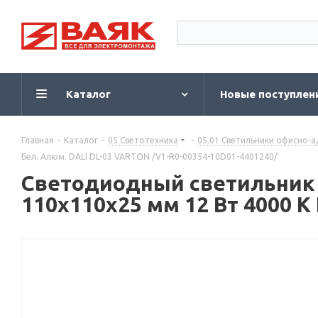
Каталог
Новые поступлен
Главная
-
Каталог
-
05 Светотехника
-
05.01 Светильники офисно-
Бел. Алюм. DALI DL-03 VARTON /V1-R0-00354-10D01-4401240/
Светодиодный светильник
110x110x25 мм 12 Вт 4000 